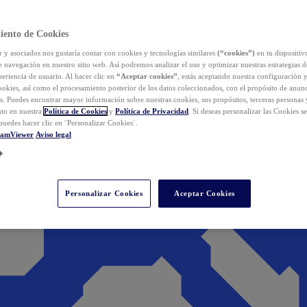
iento de Cookies
y asociados nos gustaría contar con cookies y tecnologías similares
(“cookies”)
en tu dispositiv
e navegación en nuestro sitio web. Así podremos analizar el uso y optimizar nuestras estrategias 
eriencia de usuario. Al hacer clic en
“Aceptar cookies”
, estás aceptando nuestra configuración 
cookies, así como el procesamiento posterior de los datos coleccionados, con el propósito de anun
s. Puedes encontrar mayor información sobre nuestras cookies, sus propósitos, terceras personas 
to en nuestra
Política de Cookies
y
Política de Privacidad
. Si deseas personalizar las Cookies s
puedes hacer clic en ¨Personalizar Cookies¨.
eamViewer
Aviso legal
Personalizar Cookies
Aceptar Cookies