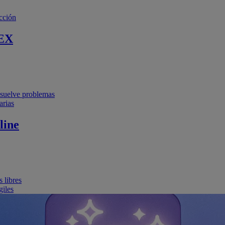
cción
EX
resuelve problemas
arias
line
 libres
giles