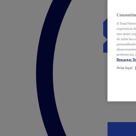
Consentim
A TeamViewer 
experiencia d
una mejor exp
de todas las 
personalizado
almacenamien
preferencias, 
Descargar T
Aviso legal