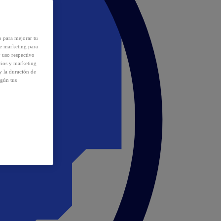
o para mejorar tu
de marketing para
y uso respectivo
cios y marketing
y la duración de
egún tus