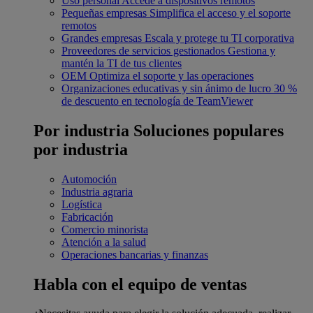
Uso personal
Accede a dispositivos remotos
Pequeñas empresas
Simplifica el acceso y el soporte
remotos
Grandes empresas
Escala y protege tu TI corporativa
Proveedores de servicios gestionados
Gestiona y
mantén la TI de tus clientes
OEM
Optimiza el soporte y las operaciones
Organizaciones educativas y sin ánimo de lucro
30 %
de descuento en tecnología de TeamViewer
Por industria
Soluciones populares
por industria
Automoción
Industria agraria
Logística
Fabricación
Comercio minorista
Atención a la salud
Operaciones bancarias y finanzas
Habla con el equipo de ventas