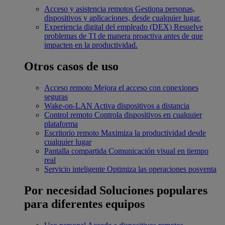
Acceso y asistencia remotos
Gestiona personas,
dispositivos y aplicaciones, desde cualquier lugar.
Experiencia digital del empleado (DEX)
Resuelve
problemas de TI de manera proactiva antes de que
impacten en la productividad.
Otros casos de uso
Acceso remoto
Mejora el acceso con conexiones
seguras
Wake-on-LAN
Activa dispositivos a distancia
Control remoto
Controla dispositivos en cualquier
plataforma
Escritorio remoto
Maximiza la productividad desde
cualquier lugar
Pantalla compartida
Comunicación visual en tiempo
real
Servicio inteligente
Optimiza las operaciones posventa
Por necesidad
Soluciones populares
para diferentes equipos