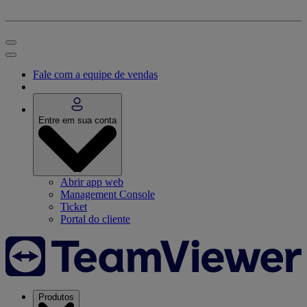
Fale com a equipe de vendas
Entre em sua conta
Abrir app web
Management Console
Ticket
Portal do cliente
Produtos