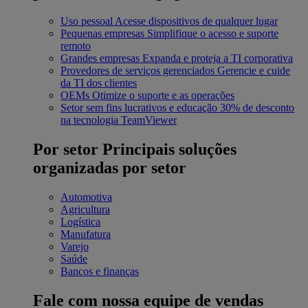
Uso pessoal
Acesse dispositivos de qualquer lugar
Pequenas empresas
Simplifique o acesso e suporte
remoto
Grandes empresas
Expanda e proteja a TI corporativa
Provedores de serviços gerenciados
Gerencie e cuide
da TI dos clientes
OEMs
Otimize o suporte e as operações
Setor sem fins lucrativos e educação
30% de desconto
na tecnologia TeamViewer
Por setor
Principais soluções
organizadas por setor
Automotiva
Agricultura
Logística
Manufatura
Varejo
Saúde
Bancos e finanças
Fale com nossa equipe de vendas