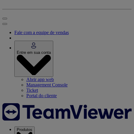
Fale com a equipe de vendas
Entre em sua conta
Abrir app web
Management Console
Ticket
Portal do cliente
Produtos