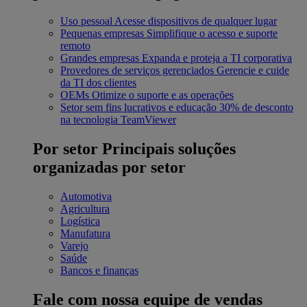
Uso pessoal
Acesse dispositivos de qualquer lugar
Pequenas empresas
Simplifique o acesso e suporte
remoto
Grandes empresas
Expanda e proteja a TI corporativa
Provedores de serviços gerenciados
Gerencie e cuide
da TI dos clientes
OEMs
Otimize o suporte e as operações
Setor sem fins lucrativos e educação
30% de desconto
na tecnologia TeamViewer
Por setor
Principais soluções
organizadas por setor
Automotiva
Agricultura
Logística
Manufatura
Varejo
Saúde
Bancos e finanças
Fale com nossa equipe de vendas