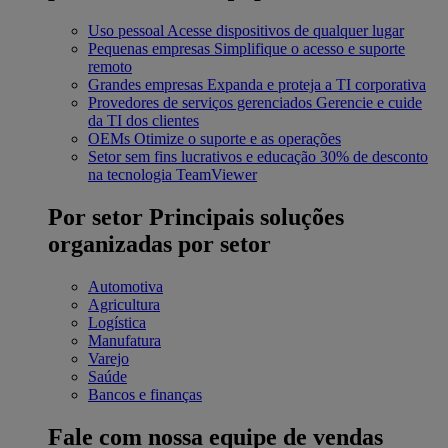
Uso pessoal
Acesse dispositivos de qualquer lugar
Pequenas empresas
Simplifique o acesso e suporte
remoto
Grandes empresas
Expanda e proteja a TI corporativa
Provedores de serviços gerenciados
Gerencie e cuide
da TI dos clientes
OEMs
Otimize o suporte e as operações
Setor sem fins lucrativos e educação
30% de desconto
na tecnologia TeamViewer
Por setor
Principais soluções
organizadas por setor
Automotiva
Agricultura
Logística
Manufatura
Varejo
Saúde
Bancos e finanças
Fale com nossa equipe de vendas