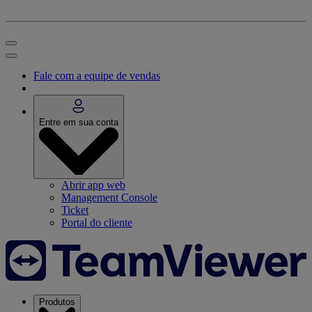
Fale com a equipe de vendas
Entre em sua conta
Abrir app web
Management Console
Ticket
Portal do cliente
Produtos