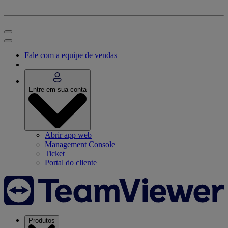
Fale com a equipe de vendas
Entre em sua conta
Abrir app web
Management Console
Ticket
Portal do cliente
Produtos