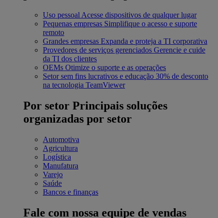
Uso pessoal
Acesse dispositivos de qualquer lugar
Pequenas empresas
Simplifique o acesso e suporte
remoto
Grandes empresas
Expanda e proteja a TI corporativa
Provedores de serviços gerenciados
Gerencie e cuide
da TI dos clientes
OEMs
Otimize o suporte e as operações
Setor sem fins lucrativos e educação
30% de desconto
na tecnologia TeamViewer
Por setor
Principais soluções
organizadas por setor
Automotiva
Agricultura
Logística
Manufatura
Varejo
Saúde
Bancos e finanças
Fale com nossa equipe de vendas