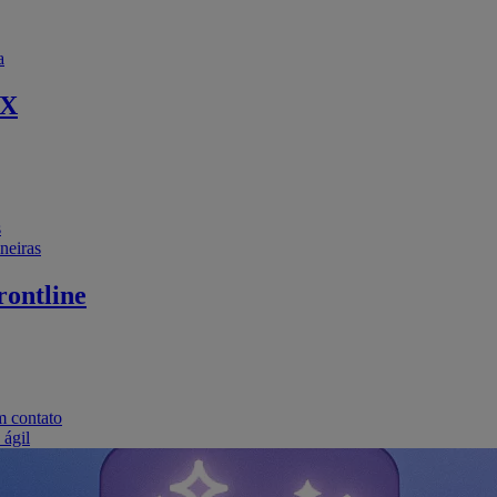
a
EX
s
neiras
ontline
m contato
 ágil