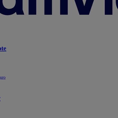
te
guro
r