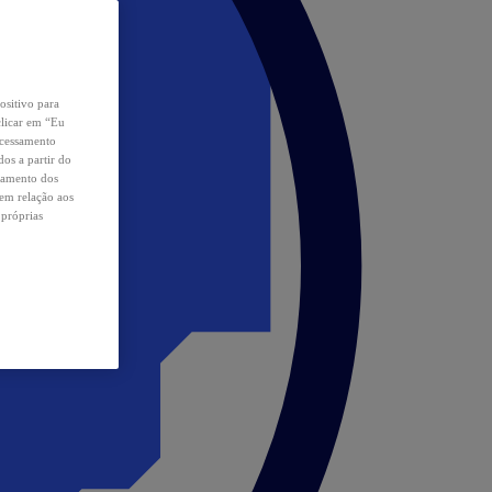
ositivo para
clicar em “Eu
ocessamento
os a partir do
samento dos
 em relação aos
 próprias