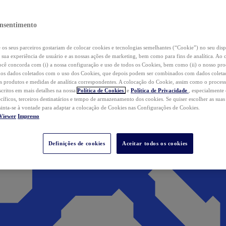
nsentimento
os seus parceiros gostariam de colocar cookies e tecnologias semelhantes (“Cookie”) no seu disp
a sua experiência de usuário e as nossas ações de marketing, bem como para fins de analítica. Ao 
cê concorda com (i) a nossa configuração e uso de todos os Cookies, bem como (ii) o nosso pr
os dados coletados com o uso dos Cookies, que depois podem ser combinados com dados coletad
s produtos e medidas de analítica correspondentes. A colocação do Cookie, assim como o proces
scritos em mais detalhes na nossa
Política de Cookies
e
Política de Privacidade
, especialmente
ecíficos, terceiros destinatários e tempo de armazenamento dos cookies. Se quiser escolher as suas
 sinta-se à vontade para adaptar a colocação de Cookies nas Configurações de Cookies.
Viewer
Impresso
Definições de cookies
Aceitar todos os cookies