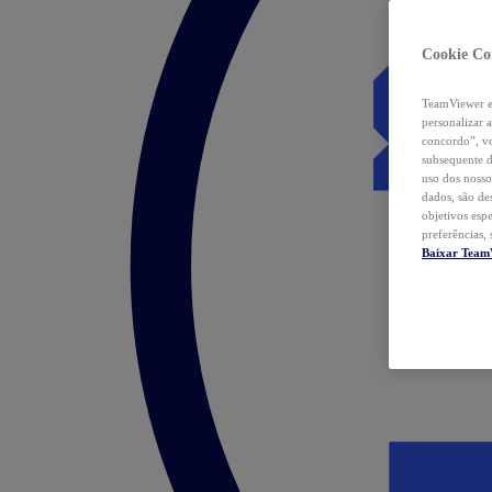
Cookie Co
TeamViewer e 
personalizar 
concordo”, vo
subsequente d
uso dos nosso
dados, são de
objetivos esp
preferências,
Baixar Team