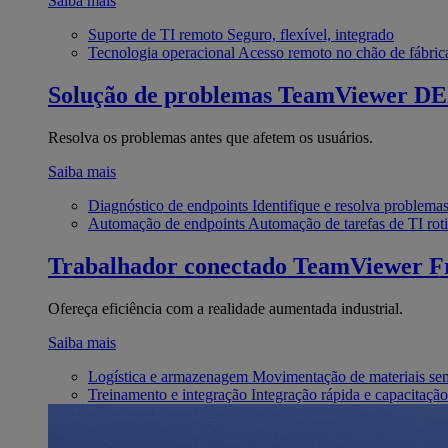
Saiba mais
Suporte de TI remoto
Seguro, flexível, integrado
Tecnologia operacional
Acesso remoto no chão de fábric
Solução de problemas
TeamViewer D
Resolva os problemas antes que afetem os usuários.
Saiba mais
Diagnóstico de endpoints
Identifique e resolva problema
Automação de endpoints
Automação de tarefas de TI roti
Trabalhador conectado
TeamViewer Fr
Ofereça eficiência com a realidade aumentada industrial.
Saiba mais
Logística e armazenagem
Movimentação de materiais se
Treinamento e integração
Integração rápida e capacitação