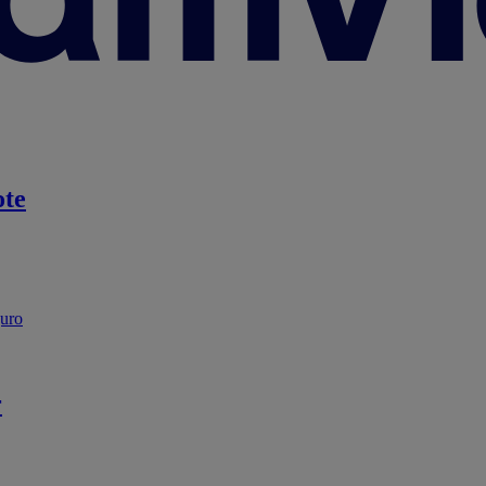
te
guro
r