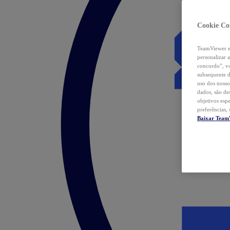
Cookie Co
TeamViewer e 
personalizar 
concordo”, vo
subsequente d
uso dos nosso
dados, são de
objetivos esp
preferências,
Baixar Team