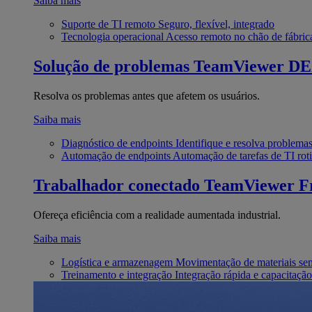
Saiba mais
Suporte de TI remoto
Seguro, flexível, integrado
Tecnologia operacional
Acesso remoto no chão de fábric
Solução de problemas
TeamViewer D
Resolva os problemas antes que afetem os usuários.
Saiba mais
Diagnóstico de endpoints
Identifique e resolva problema
Automação de endpoints
Automação de tarefas de TI roti
Trabalhador conectado
TeamViewer Fr
Ofereça eficiência com a realidade aumentada industrial.
Saiba mais
Logística e armazenagem
Movimentação de materiais se
Treinamento e integração
Integração rápida e capacitação