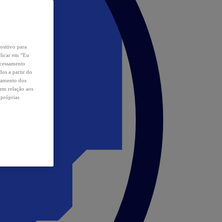
ositivo para
clicar em “Eu
ocessamento
os a partir do
samento dos
 em relação aos
 próprias