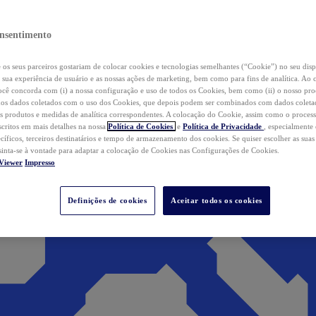
nsentimento
os seus parceiros gostariam de colocar cookies e tecnologias semelhantes (“Cookie”) no seu disp
a sua experiência de usuário e as nossas ações de marketing, bem como para fins de analítica. Ao 
cê concorda com (i) a nossa configuração e uso de todos os Cookies, bem como (ii) o nosso pr
os dados coletados com o uso dos Cookies, que depois podem ser combinados com dados coletad
s produtos e medidas de analítica correspondentes. A colocação do Cookie, assim como o proces
scritos em mais detalhes na nossa
Política de Cookies
e
Política de Privacidade
, especialmente
ecíficos, terceiros destinatários e tempo de armazenamento dos cookies. Se quiser escolher as suas
 sinta-se à vontade para adaptar a colocação de Cookies nas Configurações de Cookies.
Viewer
Impresso
Definições de cookies
Aceitar todos os cookies