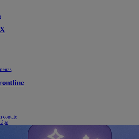
a
EX
s
neiras
ontline
m contato
 ágil