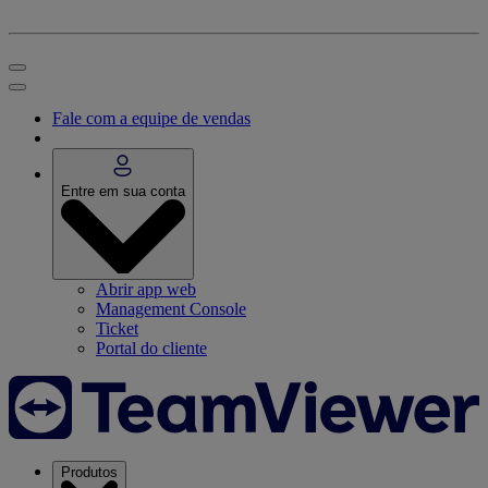
Fale com a equipe de vendas
Entre em sua conta
Abrir app web
Management Console
Ticket
Portal do cliente
Produtos