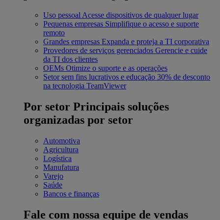
Uso pessoal
Acesse dispositivos de qualquer lugar
Pequenas empresas
Simplifique o acesso e suporte
remoto
Grandes empresas
Expanda e proteja a TI corporativa
Provedores de serviços gerenciados
Gerencie e cuide
da TI dos clientes
OEMs
Otimize o suporte e as operações
Setor sem fins lucrativos e educação
30% de desconto
na tecnologia TeamViewer
Por setor
Principais soluções
organizadas por setor
Automotiva
Agricultura
Logística
Manufatura
Varejo
Saúde
Bancos e finanças
Fale com nossa equipe de vendas