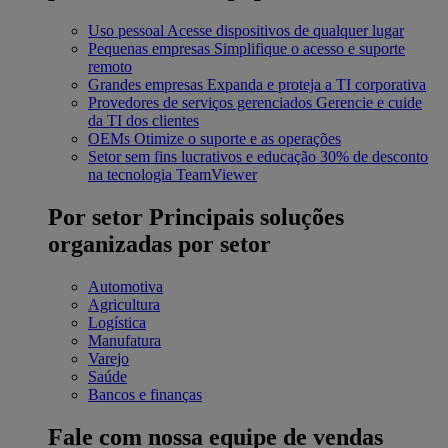
Uso pessoal
Acesse dispositivos de qualquer lugar
Pequenas empresas
Simplifique o acesso e suporte
remoto
Grandes empresas
Expanda e proteja a TI corporativa
Provedores de serviços gerenciados
Gerencie e cuide
da TI dos clientes
OEMs
Otimize o suporte e as operações
Setor sem fins lucrativos e educação
30% de desconto
na tecnologia TeamViewer
Por setor
Principais soluções
organizadas por setor
Automotiva
Agricultura
Logística
Manufatura
Varejo
Saúde
Bancos e finanças
Fale com nossa equipe de vendas