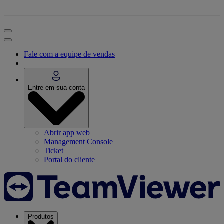
Fale com a equipe de vendas
Entre em sua conta
Abrir app web
Management Console
Ticket
Portal do cliente
Produtos