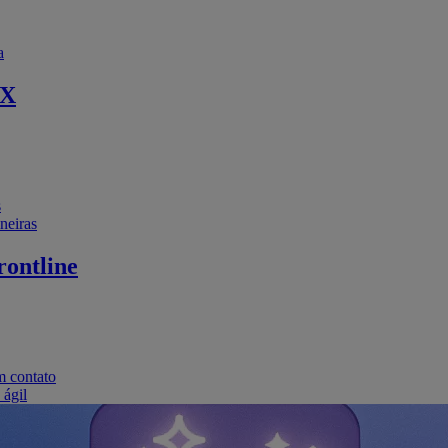
a
EX
s
neiras
ontline
m contato
 ágil