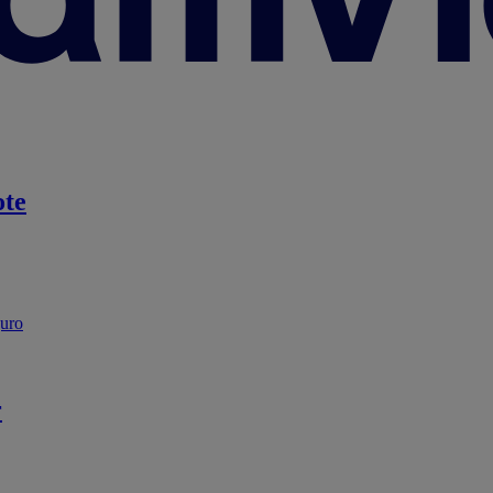
te
guro
r