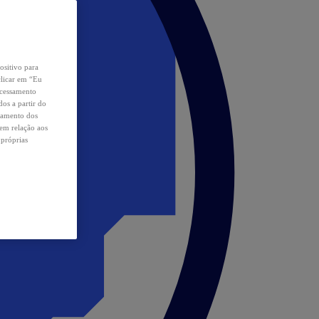
ositivo para
clicar em “Eu
ocessamento
os a partir do
samento dos
 em relação aos
 próprias