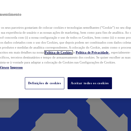
nsentimento
os seus parceiros gostariam de colocar cookies e tecnologias semelhantes (“Cookie”) no seu disp
a sua experiência de usuário e as nossas ações de marketing, bem como para fins de analítica. Ao 
cê concorda com (i) a nossa configuração e uso de todos os Cookies, bem como (ii) o nosso pr
os dados coletados com o uso dos Cookies, que depois podem ser combinados com dados coletad
s produtos e medidas de analítica correspondentes. A colocação do Cookie, assim como o proces
scritos em mais detalhes na nossa
Política de Cookies
e
Política de Privacidade
, especialmente
ecíficos, terceiros destinatários e tempo de armazenamento dos cookies. Se quiser escolher as suas
 sinta-se à vontade para adaptar a colocação de Cookies nas Configurações de Cookies.
Viewer
Impresso
Definições de cookies
Aceitar todos os cookies