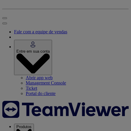
Fale com a equipe de vendas
Entre em sua conta
Abrir app web
Management Console
Ticket
Portal do cliente
Produtos