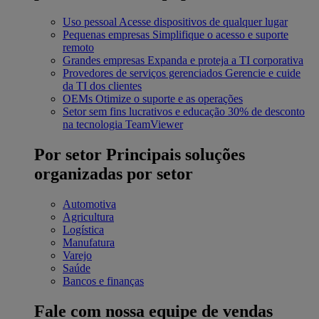
Uso pessoal
Acesse dispositivos de qualquer lugar
Pequenas empresas
Simplifique o acesso e suporte
remoto
Grandes empresas
Expanda e proteja a TI corporativa
Provedores de serviços gerenciados
Gerencie e cuide
da TI dos clientes
OEMs
Otimize o suporte e as operações
Setor sem fins lucrativos e educação
30% de desconto
na tecnologia TeamViewer
Por setor
Principais soluções
organizadas por setor
Automotiva
Agricultura
Logística
Manufatura
Varejo
Saúde
Bancos e finanças
Fale com nossa equipe de vendas