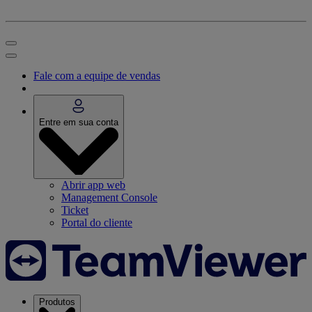
Fale com a equipe de vendas
Entre em sua conta
Abrir app web
Management Console
Ticket
Portal do cliente
Produtos