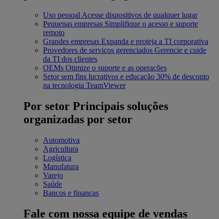
Uso pessoal
Acesse dispositivos de qualquer lugar
Pequenas empresas
Simplifique o acesso e suporte
remoto
Grandes empresas
Expanda e proteja a TI corporativa
Provedores de serviços gerenciados
Gerencie e cuide
da TI dos clientes
OEMs
Otimize o suporte e as operações
Setor sem fins lucrativos e educação
30% de desconto
na tecnologia TeamViewer
Por setor
Principais soluções
organizadas por setor
Automotiva
Agricultura
Logística
Manufatura
Varejo
Saúde
Bancos e finanças
Fale com nossa equipe de vendas