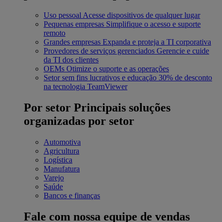
Uso pessoal
Acesse dispositivos de qualquer lugar
Pequenas empresas
Simplifique o acesso e suporte
remoto
Grandes empresas
Expanda e proteja a TI corporativa
Provedores de serviços gerenciados
Gerencie e cuide
da TI dos clientes
OEMs
Otimize o suporte e as operações
Setor sem fins lucrativos e educação
30% de desconto
na tecnologia TeamViewer
Por setor
Principais soluções
organizadas por setor
Automotiva
Agricultura
Logística
Manufatura
Varejo
Saúde
Bancos e finanças
Fale com nossa equipe de vendas