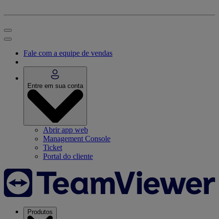
Fale com a equipe de vendas
Entre em sua conta
Abrir app web
Management Console
Ticket
Portal do cliente
Produtos