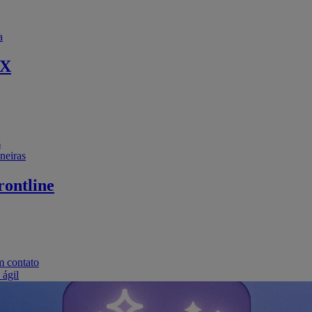
a
EX
s
neiras
ontline
m contato
 ágil