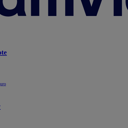
te
guro
r