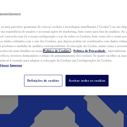
nsentimento
os seus parceiros gostariam de colocar cookies e tecnologias semelhantes (“Cookie”) no seu disp
a sua experiência de usuário e as nossas ações de marketing, bem como para fins de analítica. Ao 
cê concorda com (i) a nossa configuração e uso de todos os Cookies, bem como (ii) o nosso pr
os dados coletados com o uso dos Cookies, que depois podem ser combinados com dados coletad
s produtos e medidas de analítica correspondentes. A colocação do Cookie, assim como o proces
scritos em mais detalhes na nossa
Política de Cookies
e
Política de Privacidade
, especialmente
ecíficos, terceiros destinatários e tempo de armazenamento dos cookies. Se quiser escolher as suas
 sinta-se à vontade para adaptar a colocação de Cookies nas Configurações de Cookies.
Viewer
Impresso
Definições de cookies
Aceitar todos os cookies