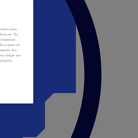
ositivo para
clicar em “Eu
ocessamento
os a partir do
samento dos
 em relação aos
 próprias