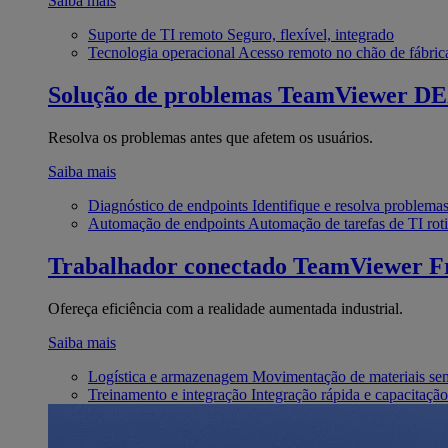
Saiba mais
Suporte de TI remoto
Seguro, flexível, integrado
Tecnologia operacional
Acesso remoto no chão de fábric
Solução de problemas
TeamViewer D
Resolva os problemas antes que afetem os usuários.
Saiba mais
Diagnóstico de endpoints
Identifique e resolva problema
Automação de endpoints
Automação de tarefas de TI roti
Trabalhador conectado
TeamViewer Fr
Ofereça eficiência com a realidade aumentada industrial.
Saiba mais
Logística e armazenagem
Movimentação de materiais se
Treinamento e integração
Integração rápida e capacitação