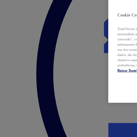
Cookie Co
TeamViewer e 
personalizar 
concordo”, vo
subsequente d
uso dos nosso
dados, são de
objetivos esp
preferências,
Baixar Team