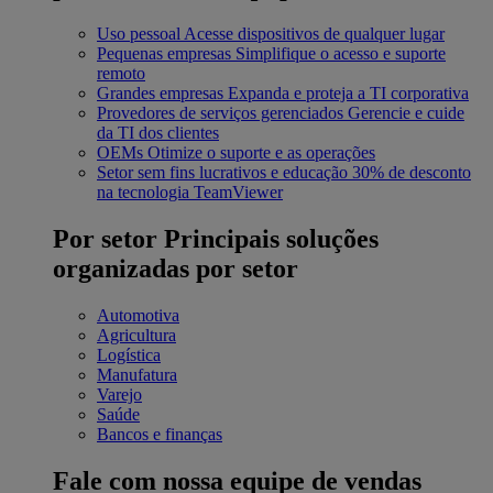
Uso pessoal
Acesse dispositivos de qualquer lugar
Pequenas empresas
Simplifique o acesso e suporte
remoto
Grandes empresas
Expanda e proteja a TI corporativa
Provedores de serviços gerenciados
Gerencie e cuide
da TI dos clientes
OEMs
Otimize o suporte e as operações
Setor sem fins lucrativos e educação
30% de desconto
na tecnologia TeamViewer
Por setor
Principais soluções
organizadas por setor
Automotiva
Agricultura
Logística
Manufatura
Varejo
Saúde
Bancos e finanças
Fale com nossa equipe de vendas