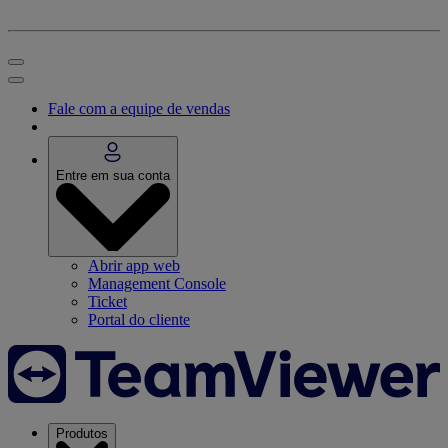
Fale com a equipe de vendas
Entre em sua conta
Abrir app web
Management Console
Ticket
Portal do cliente
Produtos