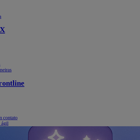
a
EX
s
neiras
ontline
m contato
 ágil