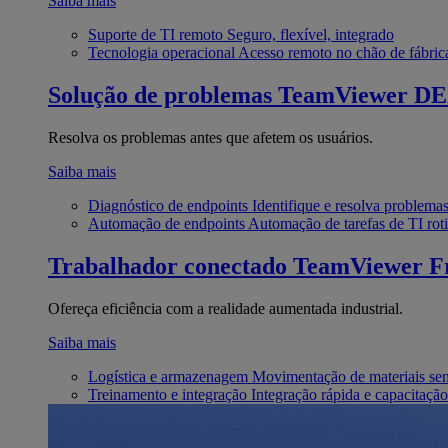
Saiba mais
Suporte de TI remoto
Seguro, flexível, integrado
Tecnologia operacional
Acesso remoto no chão de fábric
Solução de problemas
TeamViewer D
Resolva os problemas antes que afetem os usuários.
Saiba mais
Diagnóstico de endpoints
Identifique e resolva problema
Automação de endpoints
Automação de tarefas de TI roti
Trabalhador conectado
TeamViewer Fr
Ofereça eficiência com a realidade aumentada industrial.
Saiba mais
Logística e armazenagem
Movimentação de materiais se
Treinamento e integração
Integração rápida e capacitação