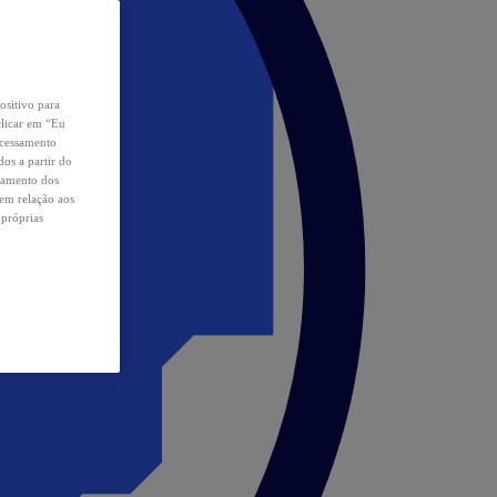
ositivo para
clicar em “Eu
ocessamento
os a partir do
samento dos
 em relação aos
 próprias