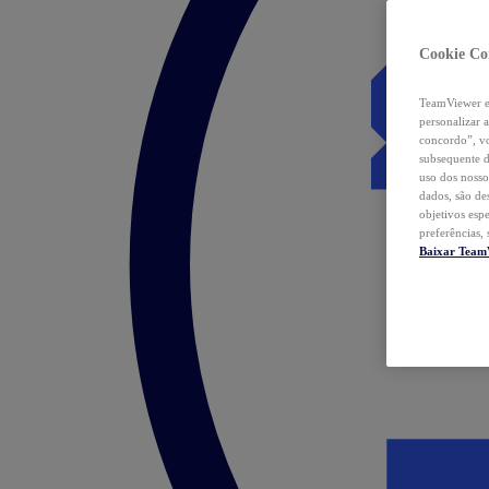
Cookie Co
TeamViewer e 
personalizar 
concordo”, vo
subsequente d
uso dos nosso
dados, são de
objetivos esp
preferências,
Baixar Team