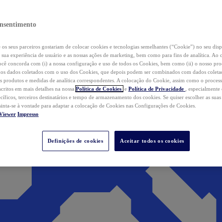
nsentimento
os seus parceiros gostariam de colocar cookies e tecnologias semelhantes (“Cookie”) no seu disp
a sua experiência de usuário e as nossas ações de marketing, bem como para fins de analítica. Ao 
cê concorda com (i) a nossa configuração e uso de todos os Cookies, bem como (ii) o nosso pr
os dados coletados com o uso dos Cookies, que depois podem ser combinados com dados coletad
s produtos e medidas de analítica correspondentes. A colocação do Cookie, assim como o proces
scritos em mais detalhes na nossa
Política de Cookies
e
Política de Privacidade
, especialmente
ecíficos, terceiros destinatários e tempo de armazenamento dos cookies. Se quiser escolher as suas
 sinta-se à vontade para adaptar a colocação de Cookies nas Configurações de Cookies.
Viewer
Impresso
Definições de cookies
Aceitar todos os cookies