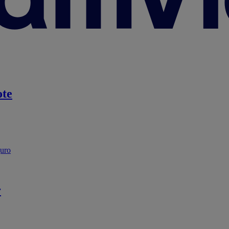
te
guro
r