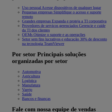
Uso pessoal
Acesse dispositivos de qualquer lugar
Pequenas empresas
Simplifique o acesso e suporte
remoto
Grandes empresas
Expanda e proteja a TI corporativa
Provedores de serviços gerenciados
Gerencie e cuide
da TI dos clientes
OEMs
Otimize o suporte e as operações
Setor sem fins lucrativos e educação
30% de desconto
na tecnologia TeamViewer
Por setor
Principais soluções
organizadas por setor
Automotiva
Agricultura
Logística
Manufatura
Varejo
Saúde
Bancos e finanças
Fale com nossa equipe de vendas