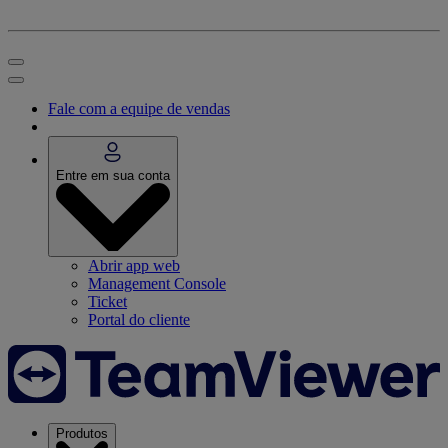
Fale com a equipe de vendas
Entre em sua conta
Abrir app web
Management Console
Ticket
Portal do cliente
Produtos