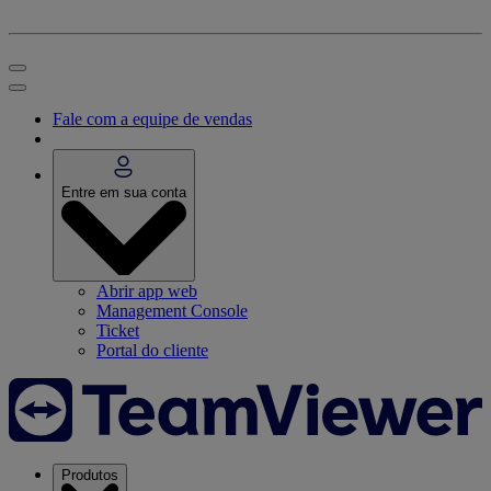
Fale com a equipe de vendas
Entre em sua conta
Abrir app web
Management Console
Ticket
Portal do cliente
Produtos