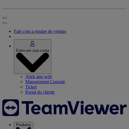
Fale com a equipe de vendas
Entre em sua conta
Abrir app web
Management Console
Ticket
Portal do cliente
Produtos