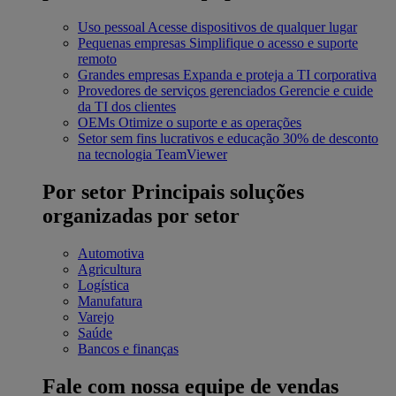
Uso pessoal
Acesse dispositivos de qualquer lugar
Pequenas empresas
Simplifique o acesso e suporte
remoto
Grandes empresas
Expanda e proteja a TI corporativa
Provedores de serviços gerenciados
Gerencie e cuide
da TI dos clientes
OEMs
Otimize o suporte e as operações
Setor sem fins lucrativos e educação
30% de desconto
na tecnologia TeamViewer
Por setor
Principais soluções
organizadas por setor
Automotiva
Agricultura
Logística
Manufatura
Varejo
Saúde
Bancos e finanças
Fale com nossa equipe de vendas