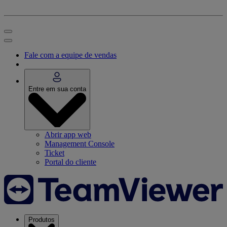
Fale com a equipe de vendas
Entre em sua conta
Abrir app web
Management Console
Ticket
Portal do cliente
Produtos