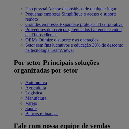
Uso pessoal
Acesse dispositivos de qualquer lugar
Pequenas empresas
Simplifique o acesso e suporte
remoto
Grandes empresas
Expanda e proteja a TI corporativa
Provedores de serviços gerenciados
Gerencie e cuide
da TI dos clientes
OEMs
Otimize o suporte e as operações
Setor sem fins lucrativos e educação
30% de desconto
na tecnologia TeamViewer
Por setor
Principais soluções
organizadas por setor
Automotiva
Agricultura
Logística
Manufatura
Varejo
Saúde
Bancos e finanças
Fale com nossa equipe de vendas