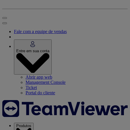
Fale com a equipe de vendas
Entre em sua conta
Abrir app web
Management Console
Ticket
Portal do cliente
Produtos