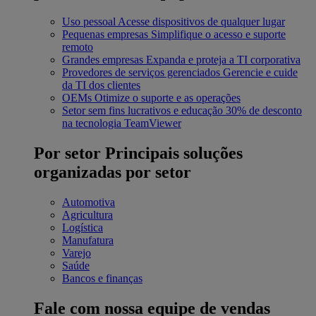
Uso pessoal
Acesse dispositivos de qualquer lugar
Pequenas empresas
Simplifique o acesso e suporte
remoto
Grandes empresas
Expanda e proteja a TI corporativa
Provedores de serviços gerenciados
Gerencie e cuide
da TI dos clientes
OEMs
Otimize o suporte e as operações
Setor sem fins lucrativos e educação
30% de desconto
na tecnologia TeamViewer
Por setor
Principais soluções
organizadas por setor
Automotiva
Agricultura
Logística
Manufatura
Varejo
Saúde
Bancos e finanças
Fale com nossa equipe de vendas