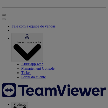
Fale com a equipe de vendas
Entre em sua conta
Abrir app web
Management Console
Ticket
Portal do cliente
Produtos