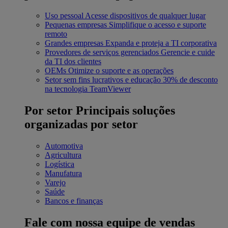
Uso pessoal
Acesse dispositivos de qualquer lugar
Pequenas empresas
Simplifique o acesso e suporte
remoto
Grandes empresas
Expanda e proteja a TI corporativa
Provedores de serviços gerenciados
Gerencie e cuide
da TI dos clientes
OEMs
Otimize o suporte e as operações
Setor sem fins lucrativos e educação
30% de desconto
na tecnologia TeamViewer
Por setor
Principais soluções
organizadas por setor
Automotiva
Agricultura
Logística
Manufatura
Varejo
Saúde
Bancos e finanças
Fale com nossa equipe de vendas