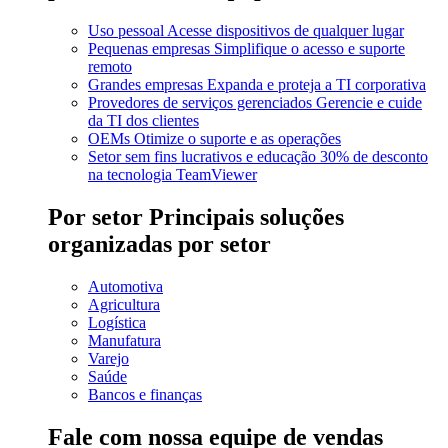
Uso pessoal
Acesse dispositivos de qualquer lugar
Pequenas empresas
Simplifique o acesso e suporte
remoto
Grandes empresas
Expanda e proteja a TI corporativa
Provedores de serviços gerenciados
Gerencie e cuide
da TI dos clientes
OEMs
Otimize o suporte e as operações
Setor sem fins lucrativos e educação
30% de desconto
na tecnologia TeamViewer
Por setor
Principais soluções
organizadas por setor
Automotiva
Agricultura
Logística
Manufatura
Varejo
Saúde
Bancos e finanças
Fale com nossa equipe de vendas