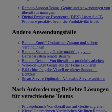
Remote-Support
Teams, Geräte und Anwendungen von
überall aus managen.
Digital Employee Experience (DEX)
Lösen Sie IT-
Probleme proaktiv, bevor die Produktivität leidet.
Andere Anwendungsfälle
Remote-Zugriff
Optimierter Zugang und sichere
Verbindungen
Remote-Steuerung
Geräte unabhängig vom
Betriebssystem remote steuern
Remote Desktop
Von überall aus produktiv arbeiten
Wake-on-LAN
Geräte aus der Ferne aktivieren
Bildschirmfreigabe
Visuell gestützter Support in
Echtzeit
Smart Service
Optimalen Aftersales-Service anbieten
Nach Anforderung
Beliebte Lösungen
für verschiedene Teams
Privatgebrauch
Von überall aus auf Geräte zugreifen
Kleine Unternehmen
Vereinfachen Sie Ihren Remote-