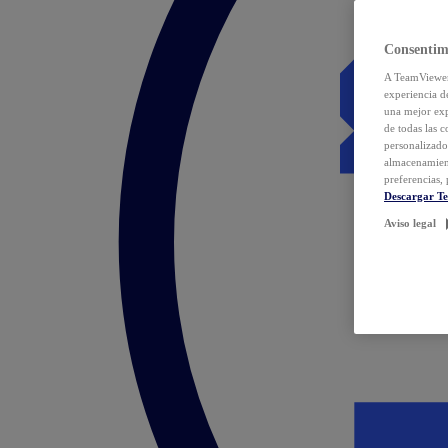
Consentim
A TeamViewer 
experiencia d
una mejor exp
de todas las 
personalizado
almacenamien
preferencias, 
Descargar T
Aviso legal