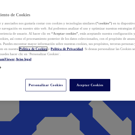
iento de Cookies
y asociados nos gustaría contar con cookies y tecnologías similares
(“cookies”)
en tu dispositiv
e navegación en nuestro sitio web. Así podremos analizar el uso y optimizar nuestras estrategias 
eriencia de usuario. Al hacer clic en
“Aceptar cookies”
, estás aceptando nuestra configuración 
cookies, así como el procesamiento posterior de los datos coleccionados, con el propósito de anun
s. Puedes encontrar mayor información sobre nuestras cookies, sus propósitos, terceras personas 
to en nuestra
Política de Cookies
y
Política de Privacidad
. Si deseas personalizar las Cookies s
puedes hacer clic en ¨Personalizar Cookies¨.
eamViewer
Aviso legal
Personalizar Cookies
Aceptar Cookies