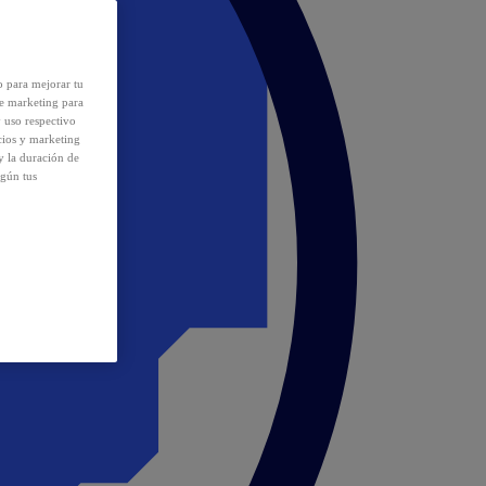
o para mejorar tu
de marketing para
y uso respectivo
cios y marketing
y la duración de
egún tus