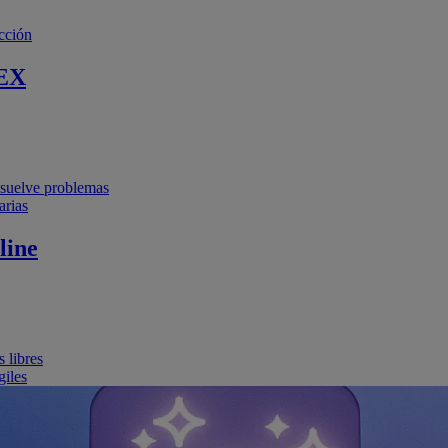
cción
EX
resuelve problemas
arias
line
 libres
giles