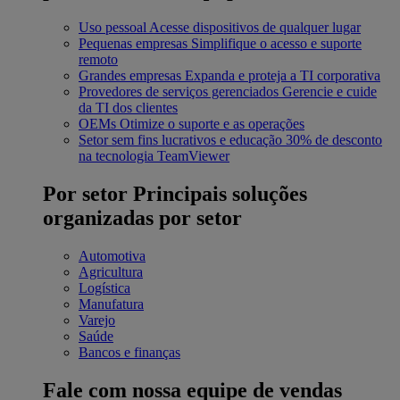
Uso pessoal
Acesse dispositivos de qualquer lugar
Pequenas empresas
Simplifique o acesso e suporte
remoto
Grandes empresas
Expanda e proteja a TI corporativa
Provedores de serviços gerenciados
Gerencie e cuide
da TI dos clientes
OEMs
Otimize o suporte e as operações
Setor sem fins lucrativos e educação
30% de desconto
na tecnologia TeamViewer
Por setor
Principais soluções
organizadas por setor
Automotiva
Agricultura
Logística
Manufatura
Varejo
Saúde
Bancos e finanças
Fale com nossa equipe de vendas