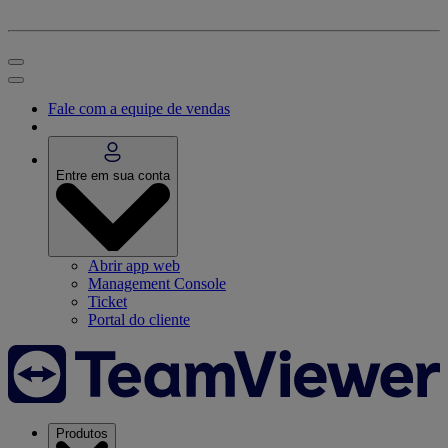
Fale com a equipe de vendas
Entre em sua conta
Abrir app web
Management Console
Ticket
Portal do cliente
Produtos