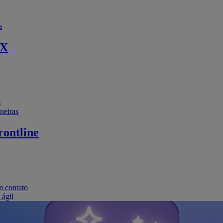
a
EX
s
neiras
ontline
m contato
 ágil