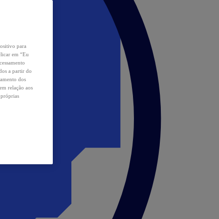
ositivo para
clicar em “Eu
ocessamento
os a partir do
samento dos
 em relação aos
 próprias