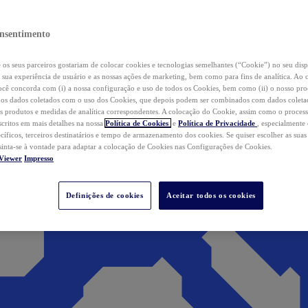
nsentimento
os seus parceiros gostariam de colocar cookies e tecnologias semelhantes (“Cookie”) no seu disp
a sua experiência de usuário e as nossas ações de marketing, bem como para fins de analítica. Ao 
cê concorda com (i) a nossa configuração e uso de todos os Cookies, bem como (ii) o nosso pr
os dados coletados com o uso dos Cookies, que depois podem ser combinados com dados coletad
s produtos e medidas de analítica correspondentes. A colocação do Cookie, assim como o proces
scritos em mais detalhes na nossa
Política de Cookies
e
Política de Privacidade
, especialmente
ecíficos, terceiros destinatários e tempo de armazenamento dos cookies. Se quiser escolher as suas
 sinta-se à vontade para adaptar a colocação de Cookies nas Configurações de Cookies.
Viewer
Impresso
Definições de cookies
Aceitar todos os cookies