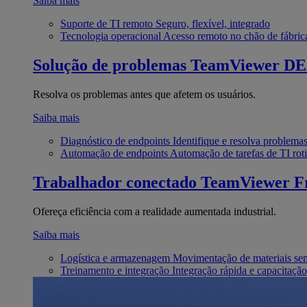
Saiba mais
Suporte de TI remoto
Seguro, flexível, integrado
Tecnologia operacional
Acesso remoto no chão de fábric
Solução de problemas
TeamViewer D
Resolva os problemas antes que afetem os usuários.
Saiba mais
Diagnóstico de endpoints
Identifique e resolva problema
Automação de endpoints
Automação de tarefas de TI roti
Trabalhador conectado
TeamViewer Fr
Ofereça eficiência com a realidade aumentada industrial.
Saiba mais
Logística e armazenagem
Movimentação de materiais se
Treinamento e integração
Integração rápida e capacitação