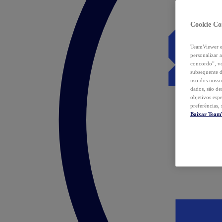
Cookie Co
TeamViewer e 
personalizar 
concordo”, vo
subsequente d
uso dos nosso
dados, são de
objetivos esp
preferências,
Baixar Team