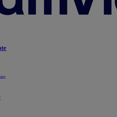
te
guro
r