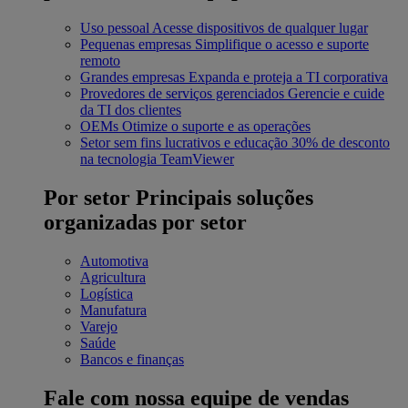
Uso pessoal
Acesse dispositivos de qualquer lugar
Pequenas empresas
Simplifique o acesso e suporte
remoto
Grandes empresas
Expanda e proteja a TI corporativa
Provedores de serviços gerenciados
Gerencie e cuide
da TI dos clientes
OEMs
Otimize o suporte e as operações
Setor sem fins lucrativos e educação
30% de desconto
na tecnologia TeamViewer
Por setor
Principais soluções
organizadas por setor
Automotiva
Agricultura
Logística
Manufatura
Varejo
Saúde
Bancos e finanças
Fale com nossa equipe de vendas