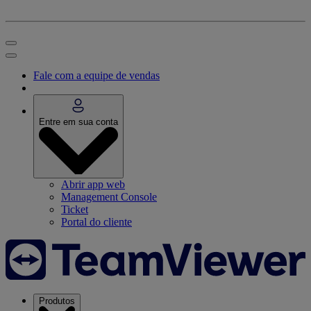
Fale com a equipe de vendas
Entre em sua conta
Abrir app web
Management Console
Ticket
Portal do cliente
Produtos