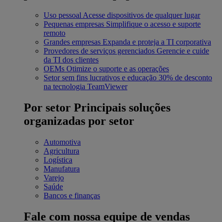
Uso pessoal
Acesse dispositivos de qualquer lugar
Pequenas empresas
Simplifique o acesso e suporte
remoto
Grandes empresas
Expanda e proteja a TI corporativa
Provedores de serviços gerenciados
Gerencie e cuide
da TI dos clientes
OEMs
Otimize o suporte e as operações
Setor sem fins lucrativos e educação
30% de desconto
na tecnologia TeamViewer
Por setor
Principais soluções
organizadas por setor
Automotiva
Agricultura
Logística
Manufatura
Varejo
Saúde
Bancos e finanças
Fale com nossa equipe de vendas