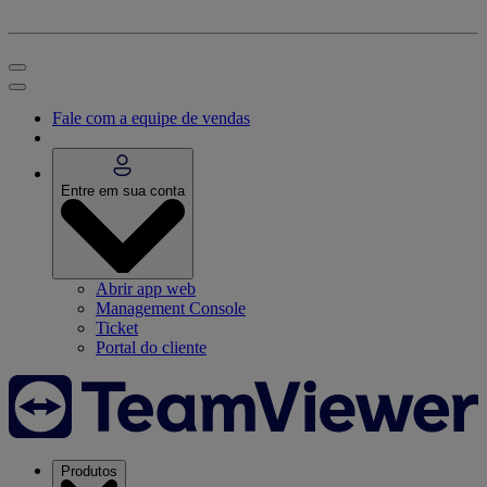
Fale com a equipe de vendas
Entre em sua conta
Abrir app web
Management Console
Ticket
Portal do cliente
Produtos