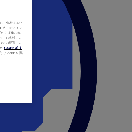
ズし、分析するた
する」
をクリッ
の使用から収集され
タは、お客様によ
ie の配置およ
社の
Cookie ポリ
Cookie の配