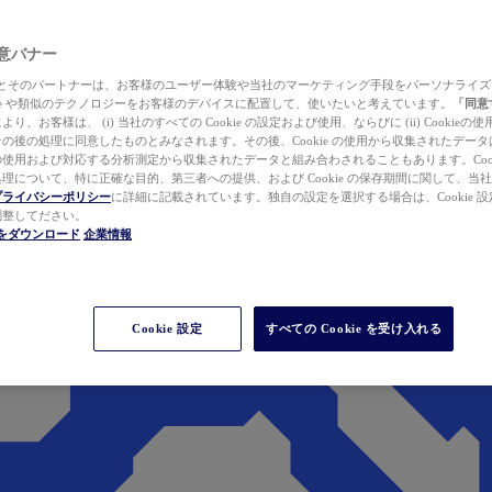
 同意バナー
ewer とそのパートナーは、お客様のユーザー体験や当社のマーケティング手段をパーソナライ
kie や類似のテクノロジーをお客様のデバイスに配置して、使いたいと考えています。
「同意
り、お客様は、 (i) 当社のすべての Cookie の設定および使用、ならびに (ii) Cookie
の後の処理に同意したものとみなされます。その後、Cookie の使用から収集されたデー
使用および対応する分析測定から収集されたデータと組み合わされることもあります。Cook
理について、特に正確な目的、第三者への提供、および Cookie の保存期間に関して、当
プライバシーポリシー
に詳細に記載されています。独自の設定を選択する場合は、Cookie 設定で
調整してださい。
werをダウンロード
企業情報
Cookie 設定
すべての Cookie を受け入れる