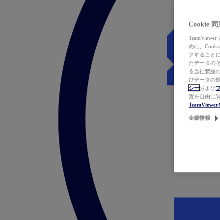
Cookie
TeamVi
めに、Coo
クすることによ
たデータのそ
る当社製品の
びデータの処
シー
および
置を自由に
TeamVie
企業情報