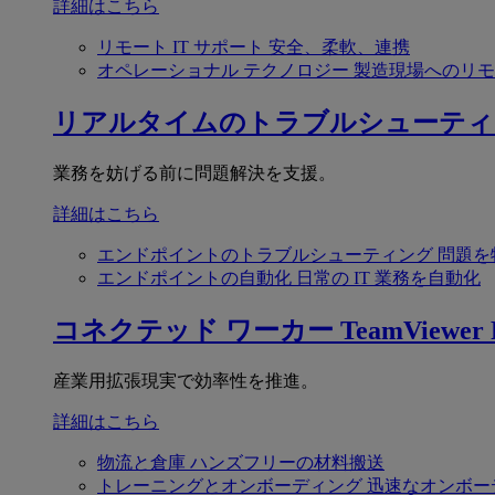
詳細はこちら
リモート IT サポート
安全、柔軟、連携
オペレーショナル テクノロジー
製造現場へのリモ
リアルタイムのトラブルシューティ
業務を妨げる前に問題解決を支援。
詳細はこちら
エンドポイントのトラブルシューティング
問題を
エンドポイントの自動化
日常の IT 業務を自動化
コネクテッド ワーカー
TeamViewer F
産業用拡張現実で効率性を推進。
詳細はこちら
物流と倉庫
ハンズフリーの材料搬送
トレーニングとオンボーディング
迅速なオンボー