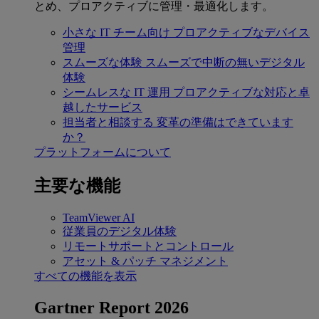
とめ、プロアクティブに管理・最適化します。
小さな IT チーム向け
プロアクティブなデバイス
管理
スムーズな体験
スムーズで中断の無いデジタル
体験
シームレスな IT 運用
プロアクティブな対応と卓
越したサービス
担当者と相談する
変革の準備はできています
か？
プラットフォームについて
主要な機能
TeamViewer AI
従業員のデジタル体験
リモートサポートとコントロール
アセット & パッチ マネジメント
すべての機能を表示
Gartner Report 2026