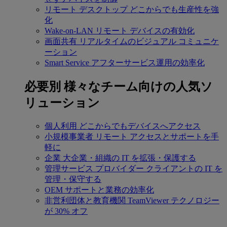
リモート デスクトップ
どこからでも生産性を強
化
Wake-on-LAN
リモート デバイスの有効化
画面共有
リアルタイムのビジュアル コミュニケ
ーション
Smart Service
アフターサービス運用の効率化
必要別
様々なチーム向けの人気ソ
リューション
個人利用
どこからでもデバイスへアクセス
小規模事業者
リモート アクセスとサポートを手
軽に
企業
大企業・組織の IT を拡張・保護する
管理サービス プロバイダー
クライアントの IT を
管理・保守する
OEM
サポートと業務の効率化
非営利団体と教育機関
TeamViewer テクノロジー
が 30% オフ