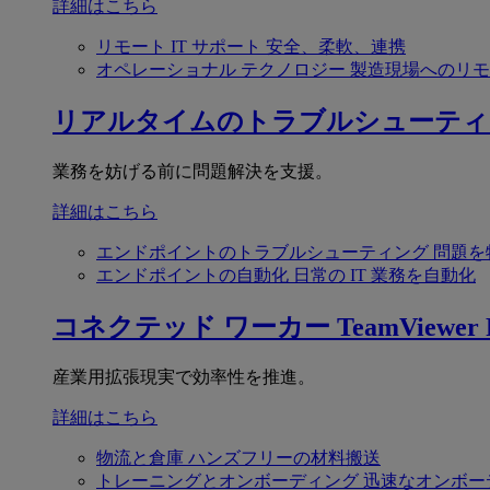
詳細はこちら
リモート IT サポート
安全、柔軟、連携
オペレーショナル テクノロジー
製造現場へのリモ
リアルタイムのトラブルシューティ
業務を妨げる前に問題解決を支援。
詳細はこちら
エンドポイントのトラブルシューティング
問題を
エンドポイントの自動化
日常の IT 業務を自動化
コネクテッド ワーカー
TeamViewer F
産業用拡張現実で効率性を推進。
詳細はこちら
物流と倉庫
ハンズフリーの材料搬送
トレーニングとオンボーディング
迅速なオンボー