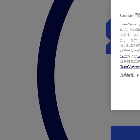
Cookie
TeamVi
めに、Coo
クすることによ
たデータのそ
る当社製品の
びデータの処
シー
および
置を自由に
TeamVie
企業情報