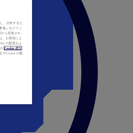
ズし、分析するた
する」
をクリッ
の使用から収集され
タは、お客様によ
ie の配置およ
社の
Cookie ポリ
Cookie の配