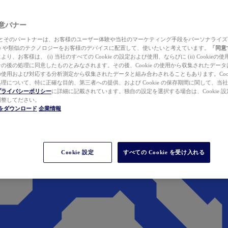
 同意バナー
ewer とそのパートナーは、お客様のユーザー体験や当社のマーケティング手段をパーソナライ
kie や類似のテクノロジーをお客様のデバイスに配置して、使いたいと考えています。
「同意
り、お客様は、 (i) 当社のすべての Cookie の設定および使用、ならびに (ii) Cookie
の後の処理に同意したものとみなされます。その後、Cookie の使用から収集されたデー
使用および対応する分析測定から収集されたデータと組み合わされることもあります。Cook
理について、特に正確な目的、第三者への提供、および Cookie の保存期間に関して、当
プライバシーポリシー
に詳細に記載されています。独自の設定を選択する場合は、Cookie 設定で
調整してださい。
werをダウンロード
企業情報
Cookie 設定
すべての Cookie を受け入れる