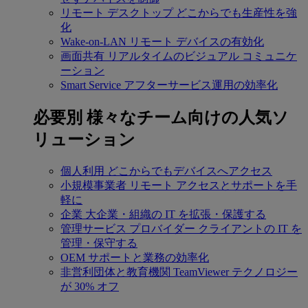
リモート デスクトップ
どこからでも生産性を強
化
Wake-on-LAN
リモート デバイスの有効化
画面共有
リアルタイムのビジュアル コミュニケ
ーション
Smart Service
アフターサービス運用の効率化
必要別
様々なチーム向けの人気ソ
リューション
個人利用
どこからでもデバイスへアクセス
小規模事業者
リモート アクセスとサポートを手
軽に
企業
大企業・組織の IT を拡張・保護する
管理サービス プロバイダー
クライアントの IT を
管理・保守する
OEM
サポートと業務の効率化
非営利団体と教育機関
TeamViewer テクノロジー
が 30% オフ