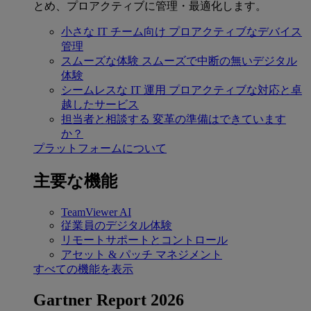
とめ、プロアクティブに管理・最適化します。
小さな IT チーム向け
プロアクティブなデバイス
管理
スムーズな体験
スムーズで中断の無いデジタル
体験
シームレスな IT 運用
プロアクティブな対応と卓
越したサービス
担当者と相談する
変革の準備はできています
か？
プラットフォームについて
主要な機能
TeamViewer AI
従業員のデジタル体験
リモートサポートとコントロール
アセット & パッチ マネジメント
すべての機能を表示
Gartner Report 2026