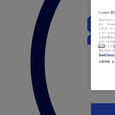
Cookie
TeamVi
めに、Coo
クすることによ
たデータのそ
る当社製品の
びデータの処
シー
および
置を自由に
TeamVie
企業情報