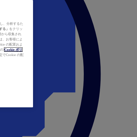
ズし、分析するた
する」
をクリッ
の使用から収集され
タは、お客様によ
ie の配置およ
社の
Cookie ポリ
Cookie の配