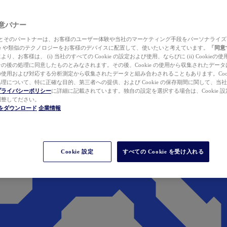
 同意バナー
ewer とそのパートナーは、お客様のユーザー体験や当社のマーケティング手段をパーソナライ
kie や類似のテクノロジーをお客様のデバイスに配置して、使いたいと考えています。
「同意
り、お客様は、 (i) 当社のすべての Cookie の設定および使用、ならびに (ii) Cookie
の後の処理に同意したものとみなされます。その後、Cookie の使用から収集されたデー
使用および対応する分析測定から収集されたデータと組み合わされることもあります。Cook
理について、特に正確な目的、第三者への提供、および Cookie の保存期間に関して、当
プライバシーポリシー
に詳細に記載されています。独自の設定を選択する場合は、Cookie 設定で
調整してださい。
werをダウンロード
企業情報
Cookie 設定
すべての Cookie を受け入れる