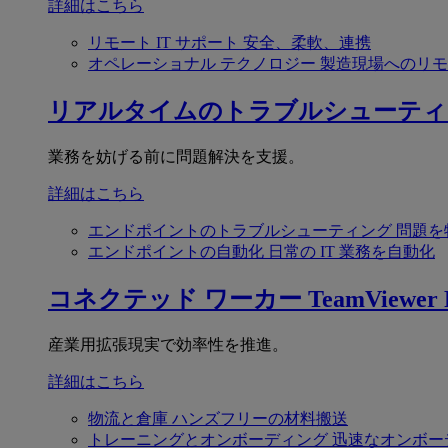
詳細はこちら
リモート IT サポート
安全、柔軟、連携
オペレーショナル テクノロジー
製造現場へのリモ
リアルタイムのトラブルシューティ
業務を妨げる前に問題解決を支援。
詳細はこちら
エンドポイントのトラブルシューティング
問題を
エンドポイントの自動化
日常の IT 業務を自動化
コネクテッド ワーカー
TeamViewer F
産業用拡張現実で効率性を推進。
詳細はこちら
物流と倉庫
ハンズフリーの材料搬送
トレーニングとオンボーディング
迅速なオンボー