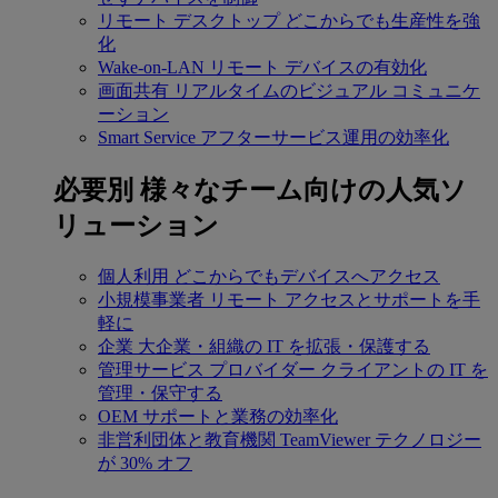
リモート デスクトップ
どこからでも生産性を強
化
Wake-on-LAN
リモート デバイスの有効化
画面共有
リアルタイムのビジュアル コミュニケ
ーション
Smart Service
アフターサービス運用の効率化
必要別
様々なチーム向けの人気ソ
リューション
個人利用
どこからでもデバイスへアクセス
小規模事業者
リモート アクセスとサポートを手
軽に
企業
大企業・組織の IT を拡張・保護する
管理サービス プロバイダー
クライアントの IT を
管理・保守する
OEM
サポートと業務の効率化
非営利団体と教育機関
TeamViewer テクノロジー
が 30% オフ