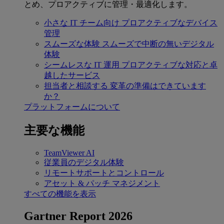
とめ、プロアクティブに管理・最適化します。
小さな IT チーム向け
プロアクティブなデバイス
管理
スムーズな体験
スムーズで中断の無いデジタル
体験
シームレスな IT 運用
プロアクティブな対応と卓
越したサービス
担当者と相談する
変革の準備はできています
か？
プラットフォームについて
主要な機能
TeamViewer AI
従業員のデジタル体験
リモートサポートとコントロール
アセット & パッチ マネジメント
すべての機能を表示
Gartner Report 2026