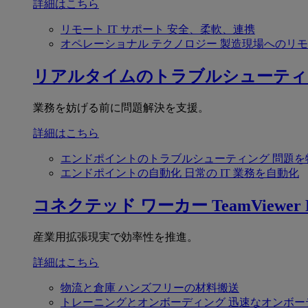
詳細はこちら
リモート IT サポート
安全、柔軟、連携
オペレーショナル テクノロジー
製造現場へのリモ
リアルタイムのトラブルシューティ
業務を妨げる前に問題解決を支援。
詳細はこちら
エンドポイントのトラブルシューティング
問題を
エンドポイントの自動化
日常の IT 業務を自動化
コネクテッド ワーカー
TeamViewer F
産業用拡張現実で効率性を推進。
詳細はこちら
物流と倉庫
ハンズフリーの材料搬送
トレーニングとオンボーディング
迅速なオンボー