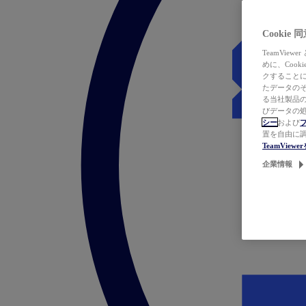
Cookie
TeamVi
めに、Coo
クすることによ
たデータのそ
る当社製品の
びデータの処
シー
および
置を自由に
TeamVie
企業情報