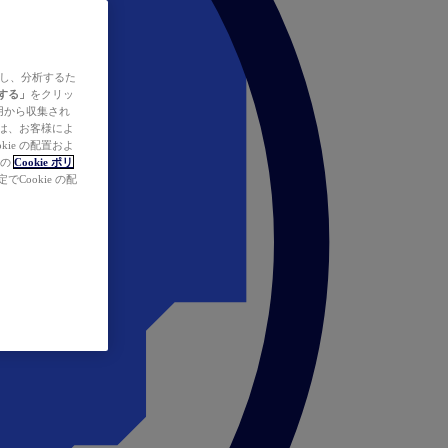
ズし、分析するた
する」
をクリッ
の使用から収集され
タは、お客様によ
ie の配置およ
社の
Cookie ポリ
Cookie の配