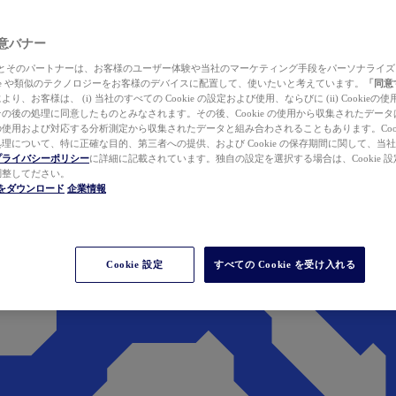
 同意バナー
ewer とそのパートナーは、お客様のユーザー体験や当社のマーケティング手段をパーソナライ
kie や類似のテクノロジーをお客様のデバイスに配置して、使いたいと考えています。
「同意
り、お客様は、 (i) 当社のすべての Cookie の設定および使用、ならびに (ii) Cookie
の後の処理に同意したものとみなされます。その後、Cookie の使用から収集されたデー
使用および対応する分析測定から収集されたデータと組み合わされることもあります。Cook
理について、特に正確な目的、第三者への提供、および Cookie の保存期間に関して、当
プライバシーポリシー
に詳細に記載されています。独自の設定を選択する場合は、Cookie 設定で
調整してださい。
werをダウンロード
企業情報
Cookie 設定
すべての Cookie を受け入れる