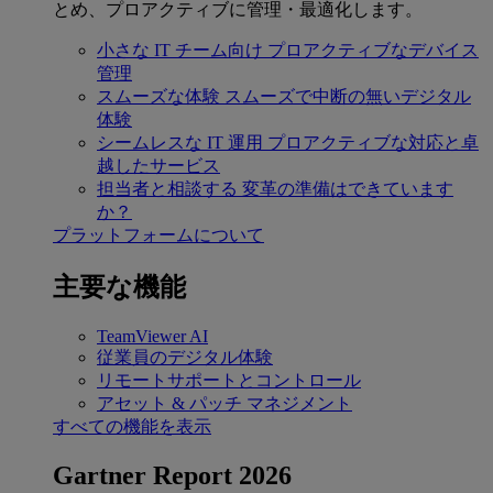
とめ、プロアクティブに管理・最適化します。
小さな IT チーム向け
プロアクティブなデバイス
管理
スムーズな体験
スムーズで中断の無いデジタル
体験
シームレスな IT 運用
プロアクティブな対応と卓
越したサービス
担当者と相談する
変革の準備はできています
か？
プラットフォームについて
主要な機能
TeamViewer AI
従業員のデジタル体験
リモートサポートとコントロール
アセット & パッチ マネジメント
すべての機能を表示
Gartner Report 2026