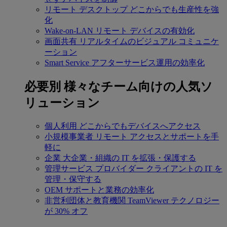
リモート デスクトップ
どこからでも生産性を強
化
Wake-on-LAN
リモート デバイスの有効化
画面共有
リアルタイムのビジュアル コミュニケ
ーション
Smart Service
アフターサービス運用の効率化
必要別
様々なチーム向けの人気ソ
リューション
個人利用
どこからでもデバイスへアクセス
小規模事業者
リモート アクセスとサポートを手
軽に
企業
大企業・組織の IT を拡張・保護する
管理サービス プロバイダー
クライアントの IT を
管理・保守する
OEM
サポートと業務の効率化
非営利団体と教育機関
TeamViewer テクノロジー
が 30% オフ