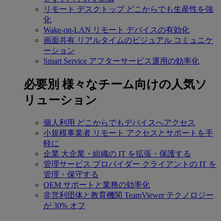
リモート デスクトップ
どこからでも生産性を強
化
Wake-on-LAN
リモート デバイスの有効化
画面共有
リアルタイムのビジュアル コミュニケ
ーション
Smart Service
アフターサービス運用の効率化
必要別
様々なチーム向けの人気ソ
リューション
個人利用
どこからでもデバイスへアクセス
小規模事業者
リモート アクセスとサポートを手
軽に
企業
大企業・組織の IT を拡張・保護する
管理サービス プロバイダー
クライアントの IT を
管理・保守する
OEM
サポートと業務の効率化
非営利団体と教育機関
TeamViewer テクノロジー
が 30% オフ