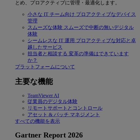
とめ、プロアクティブに管理・最適化します。
小さな IT チーム向け
プロアクティブなデバイス
管理
スムーズな体験
スムーズで中断の無いデジタル
体験
シームレスな IT 運用
プロアクティブな対応と卓
越したサービス
担当者と相談する
変革の準備はできています
か？
プラットフォームについて
主要な機能
TeamViewer AI
従業員のデジタル体験
リモートサポートとコントロール
アセット & パッチ マネジメント
すべての機能を表示
Gartner Report 2026