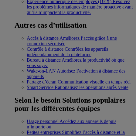
Expérience numérique des employés (DEX)
Résolvez
les problèmes informatiques de manière proactive avant
qu’ils n’impactent la productivité.
Autres cas d’utilisation
Accès à distance
Améliorez l’accès grâce à une
connexion sécurisée
Contrôle à distance
Contrôlez les appareils
indépendamment de la plateforme
Bureau à distance
Améliorez la productivité où que
vous soyez
Wake-on-LAN
Autorisez l’activation à distance des
appareils
Partage d’écran
Communication visuelle en temps réel
Smart Service
Rationalisez les opérations après-vente
Selon le besoin
Solutions populaires
pour les différentes équipes
Usage personnel
Accédez aux appareils depuis
n’importe où
Petites entreprises
Simplifiez l’accès à distance et la