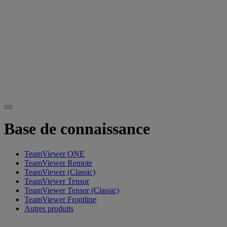
Base de connaissance
TeamViewer ONE
TeamViewer Remote
TeamViewer (Classic)
TeamViewer Tensor
TeamViewer Tensor (Classic)
TeamViewer Frontline
Autres produits