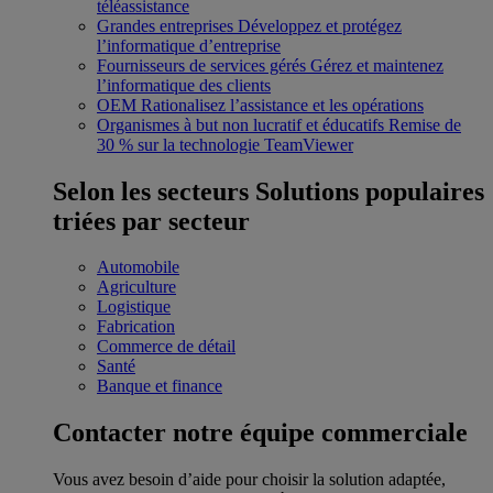
téléassistance
Grandes entreprises
Développez et protégez
l’informatique d’entreprise
Fournisseurs de services gérés
Gérez et maintenez
l’informatique des clients
OEM
Rationalisez l’assistance et les opérations
Organismes à but non lucratif et éducatifs
Remise de
30 % sur la technologie TeamViewer
Selon les secteurs
Solutions populaires
triées par secteur
Automobile
Agriculture
Logistique
Fabrication
Commerce de détail
Santé
Banque et finance
Contacter notre équipe commerciale
Vous avez besoin d’aide pour choisir la solution adaptée,