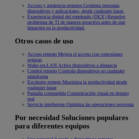
Acceso y asistencia remotos
Gestiona personas,
dispositivos y aplicaciones, desde cualquier lugar.
Experiencia digital del empleado (DEX)
Resuelve
problemas de TI de manera proactiva antes de que
impacten en la productividad.
Otros casos de uso
Acceso remoto
Mejora el acceso con conexiones
seguras
Wake-on-LAN
Activa dispositivos a distancia
Control remoto
Controla dispositivos en cualquier
plataforma
Escritorio remoto
Maximiza la productividad desde
cualquier lugar
Pantalla compartida
Comunicación visual en tiempo
real
Servicio inteligente
Optimiza las operaciones posventa
Por necesidad
Soluciones populares
para diferentes equipos