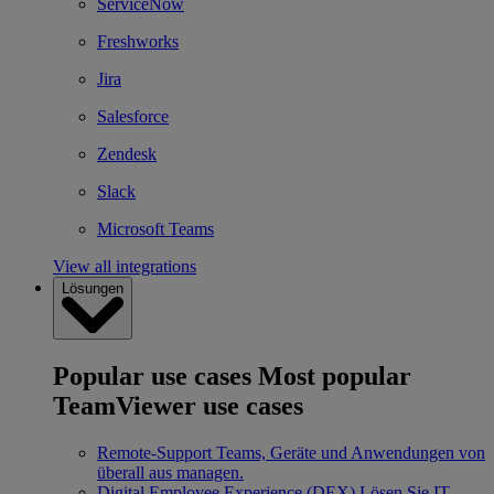
ServiceNow
Freshworks
Jira
Salesforce
Zendesk
Slack
Microsoft Teams
View all integrations
Lösungen
Popular use cases
Most popular
TeamViewer use cases
Remote-Support
Teams, Geräte und Anwendungen von
überall aus managen.
Digital Employee Experience (DEX)
Lösen Sie IT-