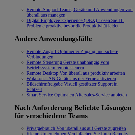
Remote-Support
Teams, Geräte und Anwendungen von
überall aus managen.
Digital Employee Experience (DEX)
Lösen Sie IT-
Probleme proaktiv, bevor die Produktivität leidet.
Andere Anwendungsfälle
Remote-Zugriff
Optimierter Zugang und sichere
Verbindungen
Remote-Steuerung
Geräte unabhängig vom
Betriebssystem remote steuern
Remote Desktop
Von überall aus produktiv arbeiten
Wake-on-LAN
Geräte aus der Ferne aktivieren
Bildschirmfreigabe
Visuell gestützter Support in
Echtzeit
Smart Service
Optimalen Aftersales-Service anbieten
Nach Anforderung
Beliebte Lösungen
für verschiedene Teams
Privatgebrauch
Von überall aus auf Geräte zugreifen
Kleine Unternehmen
Vereinfachen Sie Ihren Remote-