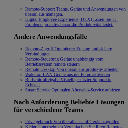
Remote-Support
Teams, Geräte und Anwendungen von
überall aus managen.
Digital Employee Experience (DEX)
Lösen Sie IT-
Probleme proaktiv, bevor die Produktivität leidet.
Andere Anwendungsfälle
Remote-Zugriff
Optimierter Zugang und sichere
Verbindungen
Remote-Steuerung
Geräte unabhängig vom
Betriebssystem remote steuern
Remote Desktop
Von überall aus produktiv arbeiten
Wake-on-LAN
Geräte aus der Ferne aktivieren
Bildschirmfreigabe
Visuell gestützter Support in
Echtzeit
Smart Service
Optimalen Aftersales-Service anbieten
Nach Anforderung
Beliebte Lösungen
für verschiedene Teams
Privatgebrauch
Von überall aus auf Geräte zugreifen
Kleine Unternehmen
Vereinfachen Sie Ihren Remote-