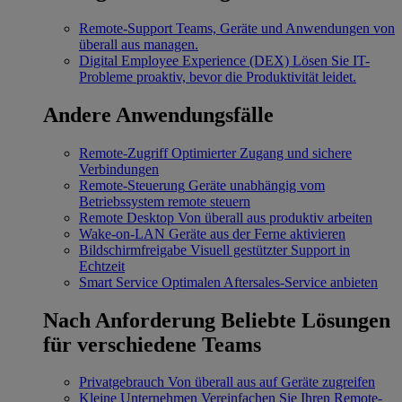
Remote-Support
Teams, Geräte und Anwendungen von
überall aus managen.
Digital Employee Experience (DEX)
Lösen Sie IT-
Probleme proaktiv, bevor die Produktivität leidet.
Andere Anwendungsfälle
Remote-Zugriff
Optimierter Zugang und sichere
Verbindungen
Remote-Steuerung
Geräte unabhängig vom
Betriebssystem remote steuern
Remote Desktop
Von überall aus produktiv arbeiten
Wake-on-LAN
Geräte aus der Ferne aktivieren
Bildschirmfreigabe
Visuell gestützter Support in
Echtzeit
Smart Service
Optimalen Aftersales-Service anbieten
Nach Anforderung
Beliebte Lösungen
für verschiedene Teams
Privatgebrauch
Von überall aus auf Geräte zugreifen
Kleine Unternehmen
Vereinfachen Sie Ihren Remote-