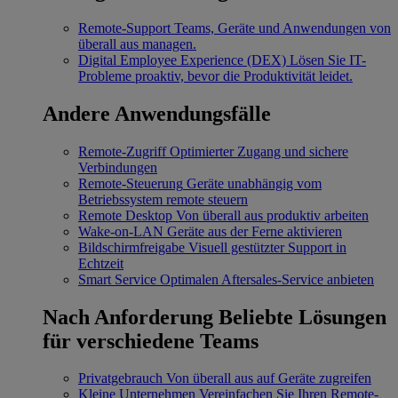
Remote-Support
Teams, Geräte und Anwendungen von
überall aus managen.
Digital Employee Experience (DEX)
Lösen Sie IT-
Probleme proaktiv, bevor die Produktivität leidet.
Andere Anwendungsfälle
Remote-Zugriff
Optimierter Zugang und sichere
Verbindungen
Remote-Steuerung
Geräte unabhängig vom
Betriebssystem remote steuern
Remote Desktop
Von überall aus produktiv arbeiten
Wake-on-LAN
Geräte aus der Ferne aktivieren
Bildschirmfreigabe
Visuell gestützter Support in
Echtzeit
Smart Service
Optimalen Aftersales-Service anbieten
Nach Anforderung
Beliebte Lösungen
für verschiedene Teams
Privatgebrauch
Von überall aus auf Geräte zugreifen
Kleine Unternehmen
Vereinfachen Sie Ihren Remote-