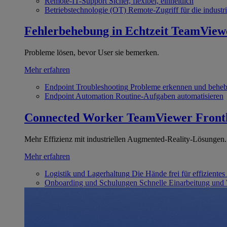
Remote-IT-Support
Sicher, flexibel, einheitlich
Betriebstechnologie (OT)
Remote-Zugriff für die industri
Fehlerbehebung in Echtzeit
TeamView
Probleme lösen, bevor User sie bemerken.
Mehr erfahren
Endpoint Troubleshooting
Probleme erkennen und behe
Endpoint Automation
Routine-Aufgaben automatisieren
Connected Worker
TeamViewer Front
Mehr Effizienz mit industriellen Augmented-Reality-Lösungen.
Mehr erfahren
Logistik und Lagerhaltung
Die Hände frei für effizientes
Onboarding und Schulungen
Schnelle Einarbeitung und