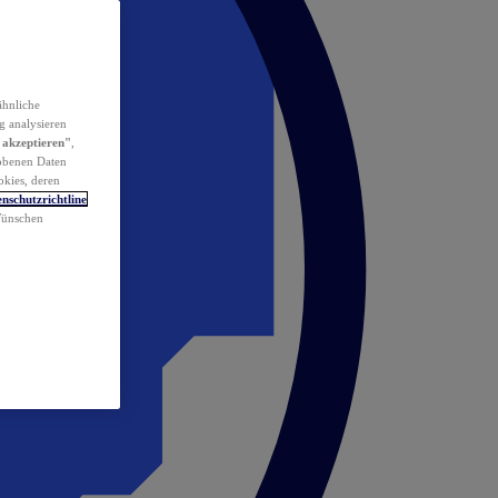
ähnliche
g analysieren
 akzeptieren"
,
obenen Daten
okies, deren
nschutzrichtline
 Wünschen