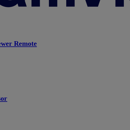
ewer Remote
sor