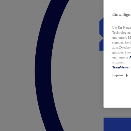
Einwillig
Um Ihr Nutzer
Technologie
und unsere Ma
stimmen Sie 
zum Zwecke de
genauen Zwec
und unserer
A
anpassen.
TeamViewer 
Imprint