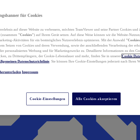
ungsbanner für Cookies
erlebnis auf dieser Website zu verbessern, möchten TeamViewer und seine Partner Cookies und 
n (zusammen
"Cookies"
) auf Ihrem Gerät setzen. Auf diese Weise können wir die Website-Nutzun
rketing-Aktivitäten für ein bestmögliches Nutzererlebnis optimieren. Mit der Auswahl
"Cookies
dem Setzen von Cookies und deren Verwendung, sowie der anschließenden Verarbeitung der erh
r personalisierten Werbung und für Marketingzwecke zu. Detaillierte Informationen zu den Co
ken, zu Drittempfängern, der Cookie-Lebensdauer und mehr, finden Sie in unserer
Cookie Date
llgemeinen Datenschutzrichtlinie
. Sie können Ihre Cookie-Einstellungen jederzeit nach Ihren
herunterladen
Impressum
Cookie-Einstellungen
Alle Cookies akzeptieren