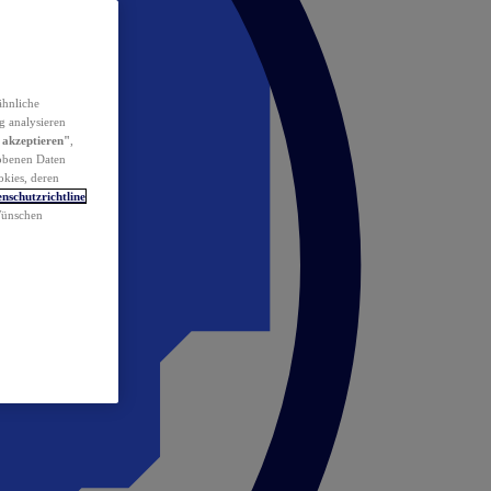
ähnliche
g analysieren
 akzeptieren"
,
obenen Daten
okies, deren
nschutzrichtline
 Wünschen