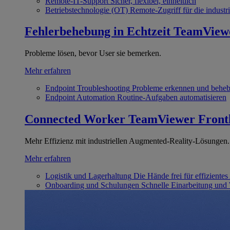
Remote-IT-Support
Sicher, flexibel, einheitlich
Betriebstechnologie (OT)
Remote-Zugriff für die industri
Fehlerbehebung in Echtzeit
TeamView
Probleme lösen, bevor User sie bemerken.
Mehr erfahren
Endpoint Troubleshooting
Probleme erkennen und behe
Endpoint Automation
Routine-Aufgaben automatisieren
Connected Worker
TeamViewer Front
Mehr Effizienz mit industriellen Augmented-Reality-Lösungen.
Mehr erfahren
Logistik und Lagerhaltung
Die Hände frei für effizientes
Onboarding und Schulungen
Schnelle Einarbeitung und