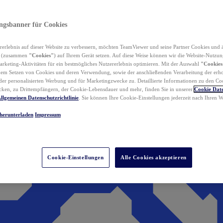
ungsbanner für Cookies
erlebnis auf dieser Website zu verbessern, möchten TeamViewer und seine Partner Cookies und 
n (zusammen
"Cookies"
) auf Ihrem Gerät setzen. Auf diese Weise können wir die Website-Nutzun
rketing-Aktivitäten für ein bestmögliches Nutzererlebnis optimieren. Mit der Auswahl
"Cookies
dem Setzen von Cookies und deren Verwendung, sowie der anschließenden Verarbeitung der erh
r personalisierten Werbung und für Marketingzwecke zu. Detaillierte Informationen zu den Co
ken, zu Drittempfängern, der Cookie-Lebensdauer und mehr, finden Sie in unserer
Cookie Date
llgemeinen Datenschutzrichtlinie
. Sie können Ihre Cookie-Einstellungen jederzeit nach Ihren
herunterladen
Impressum
Cookie-Einstellungen
Alle Cookies akzeptieren