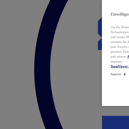
Einwillig
Um Ihr Nutzer
Technologie
und unsere Ma
stimmen Sie 
zum Zwecke de
genauen Zwec
und unserer
A
anpassen.
TeamViewer 
Imprint