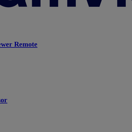
ewer Remote
sor