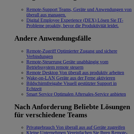
Remote-Support
Teams, Geräte und Anwendungen von
überall aus managen.
Digital Employee Experience (DEX)
Lösen Sie IT-
Probleme proaktiv, bevor die Produktivität leidet.
Andere Anwendungsfälle
Remote-Zugriff
Optimierter Zugang und sichere
Verbindungen
Remote-Steuerung
Geräte unabhängig vom
Betriebssystem remote steuern
Remote Desktop
Von überall aus produktiv arbeiten
Wake-on-LAN
Geräte aus der Ferne aktivieren
Bildschirmfreigabe
Visuell gestützter Support in
Echtzeit
Smart Service
Optimalen Aftersales-Service anbieten
Nach Anforderung
Beliebte Lösungen
für verschiedene Teams
Privatgebrauch
Von überall aus auf Geräte zugreifen
Kleine Unternehmen
Vereinfachen Sie Ihren Remote-