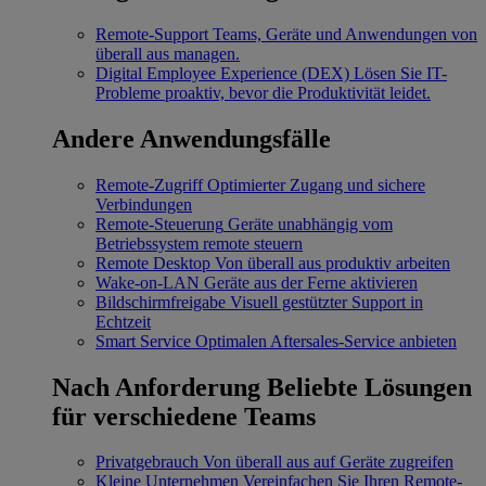
Remote-Support
Teams, Geräte und Anwendungen von
überall aus managen.
Digital Employee Experience (DEX)
Lösen Sie IT-
Probleme proaktiv, bevor die Produktivität leidet.
Andere Anwendungsfälle
Remote-Zugriff
Optimierter Zugang und sichere
Verbindungen
Remote-Steuerung
Geräte unabhängig vom
Betriebssystem remote steuern
Remote Desktop
Von überall aus produktiv arbeiten
Wake-on-LAN
Geräte aus der Ferne aktivieren
Bildschirmfreigabe
Visuell gestützter Support in
Echtzeit
Smart Service
Optimalen Aftersales-Service anbieten
Nach Anforderung
Beliebte Lösungen
für verschiedene Teams
Privatgebrauch
Von überall aus auf Geräte zugreifen
Kleine Unternehmen
Vereinfachen Sie Ihren Remote-